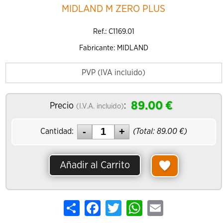
MIDLAND M ZERO PLUS
Ref.: C1169.01
Fabricante: MIDLAND
PVP (IVA incluido)
89.00
€
Precio
:
(I.V.A. incluido)
Cantidad:
(Total:
89.00
€)
Añadir al Carrito
Share
Facebook
Twitter
WhatsApp
Email