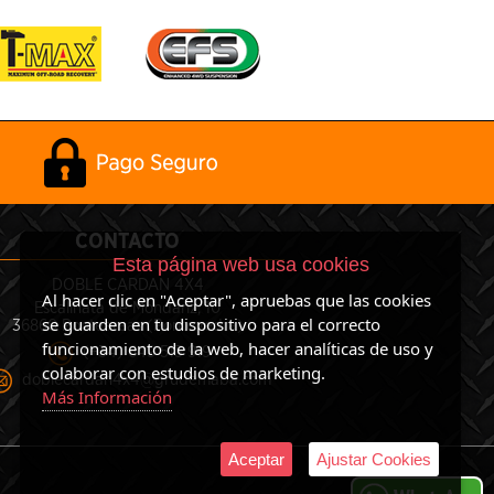
CONTACTO
Esta página web usa cookies
DOBLE CARDAN 4X4
Al hacer clic en "Aceptar", apruebas que las cookies
Escalinata de Mondariz, 10
se guarden en tu dispositivo para el correcto
36860 Ponteareas (Pontevedra)
funcionamiento de la web, hacer analíticas de uso y
(+34) 649 513 919
colaborar con estudios de marketing.
doblecardan4x4@grudemaba.com
Más Información
Aceptar
Ajustar Cookies