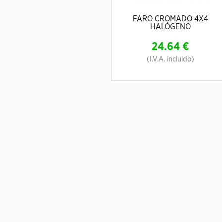
FARO CROMADO 4X4
HALÓGENO
24.64
€
(I.V.A. incluido)