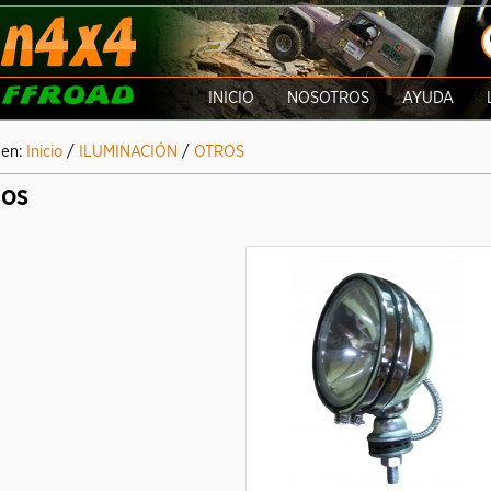
INICIO
NOSOTROS
AYUDA
 en:
Inicio
/
ILUMINACIÓN
/
OTROS
ROS