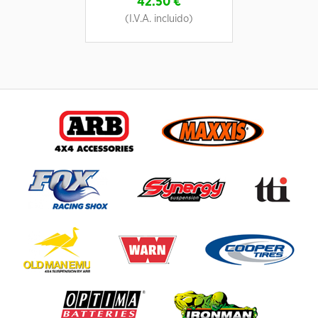
42.50
€
(I.V.A. incluido)