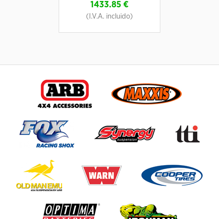
1433.85
€
(I.V.A. incluido)