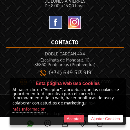
DE LUNES A VIERNES
De 8:00 a 15:00 horas
CONTACTO
DOBLE CARDAN 4X4
Escalinata de Mondariz, 10
36860 Ponteareas (Pontevedra)
(+34) 649 513 919
doblecardan4x4@grudemaba.com
Esta página web usa cookies
Al hacer clic en "Aceptar", apruebas que las cookies se
guarden en tu dispositivo para el correcto
funcionamiento de la web, hacer analíticas de uso y
colaborar con estudios de marketing.
© 2011 -
2026 Doble Cardan 4x4
Más Información
Tienda online creada por http://www.urbecom.com
Aceptar
Ajustar Cookies