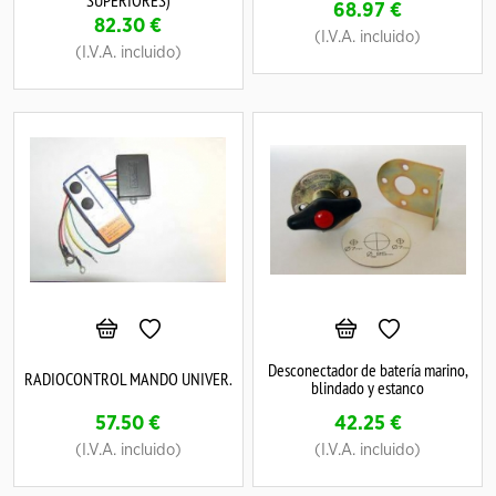
SUPERIORES)
68.97
€
82.30
€
(I.V.A. incluido)
(I.V.A. incluido)
Desconectador de batería marino,
RADIOCONTROL MANDO UNIVER.
blindado y estanco
57.50
€
42.25
€
(I.V.A. incluido)
(I.V.A. incluido)