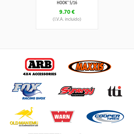
HOOK" 5/16
9.70
€
(I.V.A. incluido)