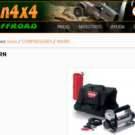
INICIO
NOSOTROS
AYUDA
 en:
Inicio
/
COMPRESORES
/
WARN
RN