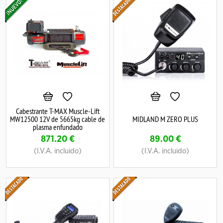
Cabestrante T-MAX Muscle-Lift
MW12500 12V de 5665kg cable de
MIDLAND M ZERO PLUS
plasma enfundado
871.20
€
89.00
€
(I.V.A. incluido)
(I.V.A. incluido)