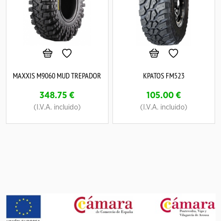
MAXXIS M9060 MUD TREPADOR
KPATOS FM523
348.75
€
105.00
€
(I.V.A. incluido)
(I.V.A. incluido)